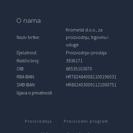
O nama
Krometal d.o.o., za
Naziv tvrtke:
proizvodnju, trgovinu i
usluge
Djelatnost:
Proizvodnja i prodaja
Matični broj:
3936171
OIB:
86535103870
RBA IBAN:
HR7824840081100196031
SMB IBAN:
HR8024030091121000751
Izjava o privatnosti
Proizvodnja
Proizvodni program